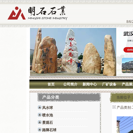
8/6/
首页
公司简介
新闻中心
厂矿设备
产品展
当前位子
产品类别:
风水球
喷水池
景观石
路障石球