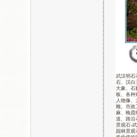
武汉明石
石、汉白
大象、石
板、各种
人物像、
雕。市政
麻、晚霞
道、路沿
景观石-
园林景观