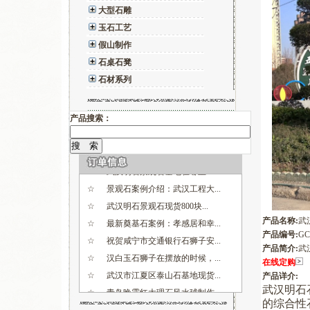
大型石雕
玉石工艺
假山制作
石桌石凳
石材系列
☆
武汉市江夏区泰山石基地现货...
☆
青岛晚霞红大理石风水球制作...
产品搜索：
☆
祝贺鄂州菜园文化广场景观石...
☆
武汉市湖北工业大学校内景观...
☆
武汉明石景观石基地在哪里？...
☆
景观石案例介绍：武汉工程大...
☆
武汉明石景观石现货800块...
☆
最新奠基石案例：孝感居和幸...
产品名称:
武
☆
祝贺咸宁市交通银行石狮子安...
产品编号:
GC
☆
汉白玉石狮子在摆放的时候，...
产品简介:
武
☆
武汉市江夏区泰山石基地现货...
在线定购
☆
青岛晚霞红大理石风水球制作...
产品详介:
武汉明石
☆
祝贺鄂州菜园文化广场景观石...
的综合性
☆
武汉市湖北工业大学校内景观...