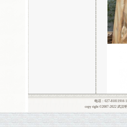
电话：027-81811916 1
copy right ©2007-20