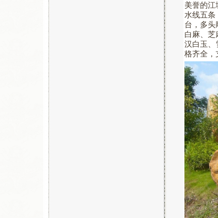
美誉的江
☆
武汉明石景观石基地在哪里？...
水线五条
☆
景观石案例介绍：武汉工程大...
台，多头
白麻、芝
☆
武汉明石景观石现货800块...
汉白玉、
☆
最新奠基石案例：孝感居和幸...
格齐全，
☆
祝贺咸宁市交通银行石狮子安...
☆
汉白玉石狮子在摆放的时候，...