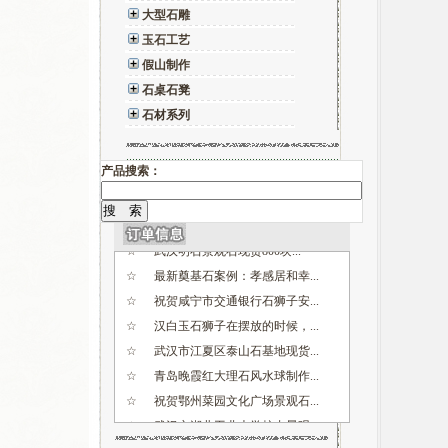
大型石雕
玉石工艺
假山制作
☆
武汉市江夏区泰山石基地现货...
石桌石凳
☆
青岛晚霞红大理石风水球制作...
石材系列
☆
祝贺鄂州菜园文化广场景观石...
☆
武汉市湖北工业大学校内景观...
产品搜索：
☆
武汉明石景观石基地在哪里？...
☆
景观石案例介绍：武汉工程大...
☆
武汉明石景观石现货800块...
☆
最新奠基石案例：孝感居和幸...
☆
祝贺咸宁市交通银行石狮子安...
☆
汉白玉石狮子在摆放的时候，...
☆
武汉市江夏区泰山石基地现货...
☆
青岛晚霞红大理石风水球制作...
☆
祝贺鄂州菜园文化广场景观石...
☆
武汉市湖北工业大学校内景观...
☆
武汉明石景观石基地在哪里？...