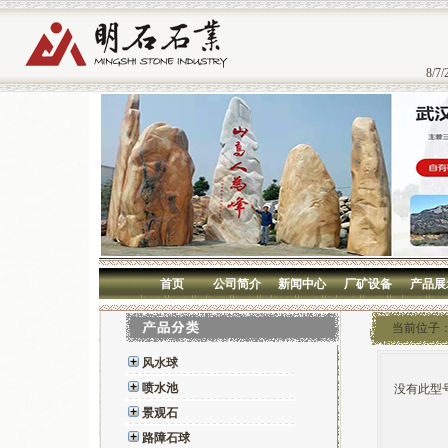
8/7/
首页
公司简介
新闻中心
厂矿设备
产品展
当前位子
风水球
喷水池
没有此型
景观石
路障石球